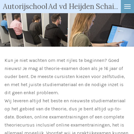
Autorijschool
Ad vd Heijden Schaijk
Ga
direct
naar
de
hoofdinhoud
Kun je niet wachten om met rijles te beginnen? Goed
nieuws! Je mag al theorie-examen doen als je 16 jaar of
ouder bent.
De meeste cursisten kiezen voor zelfstudie,
en met het juiste studiemateriaal en de nodige inzet is
dit geen enkel probleem.
Wij leveren altijd het beste en nieuwste studiemateriaal
op het gebied van de theorie, dus je bent altijd up-to-
date. Boeken, online examentrainingen of een complete
theoriecursus inclusief online examentrainingen, het is
allemaal mogelijk. Voordat wij je praktijkexamen kunnen