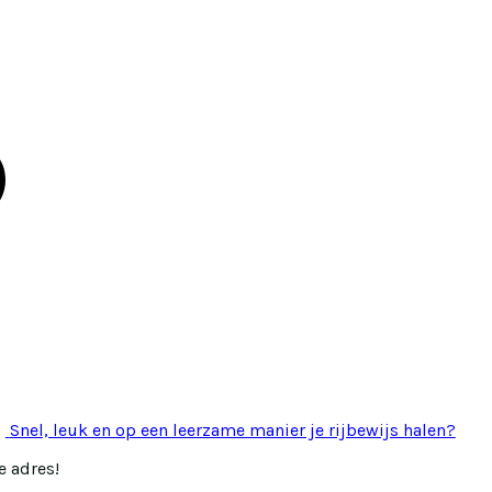
Snel, leuk en op een leerzame manier je rijbewijs halen?
e adres!